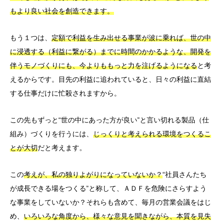
もより良い社会を創造できます。
もう１つは、
定額で利益を生み出せる事業が波に乗れば、世の中
に浸透する（利益に繋がる）までに時間のかかるような、開発を
伴うモノづくりにも、今よりももっと力を注げるようになる
と考
えるからです。目先の利益に追われていると、日々の利益に直結
する仕事だけに忙殺されますから。
この先もずっと“世の中にあった方が良い”と言い切れる製品（仕
組み）づくりを行うには、
じっくりと考えられる環境をつくるこ
とが大切
だと考えます。
この
考えが、私の独りよがりになっていないか？
“社員さんたち
が成長できる場をつくる”と称して、ＡＤＦを危険にさらすよう
な事業をしていないか？それらも含めて、毎月の営業会議をはじ
め、
いろいろな角度から、様々な意見を聞きながら、本質を見失