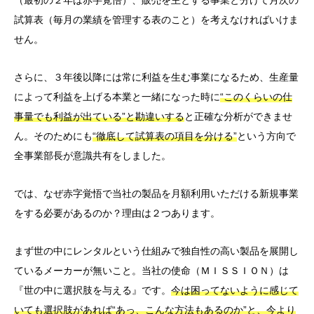
（最初の２年は赤字覚悟）、販売を主とする事業と分けて月次の
試算表（毎月の業績を管理する表のこと）を考えなければいけま
せん。
さらに、３年後以降には常に利益を生む事業になるため、生産量
によって利益を上げる本業と一緒になった時に
“このくらいの仕
事量でも利益が出ている”と勘違いする
と正確な分析ができませ
ん。そのためにも
“徹底して試算表の項目を分ける”
という方向で
全事業部長が意識共有をしました。
では、なぜ赤字覚悟で当社の製品を月額利用いただける新規事業
をする必要があるのか？理由は２つあります。
まず世の中にレンタルという仕組みで独自性の高い製品を展開し
ているメーカーが無いこと。当社の使命（ＭＩＳＳＩＯＮ）は
『世の中に選択肢を与える』です。
今は困ってないように感じて
いても選択肢があれば“あっ、こんな方法もあるのか”と、今より