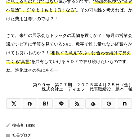
に見えるものだけではない
気がするのです。
“発想の転換”が“業界
へ浸透”して“今よりもより良くなる”
。その可能性を考えれば、か
けた費用は尊いのでは？！
さて。来年の展示会もトラックの現物を置くか？！毎月の営業会
議でシビアに予算を見ているのに、数字で推し量れない経費をか
けても良いものか？！
“相反する意見”をぶつけ合わせ続けて見え
てくる“真意”
を共有していけるＡＤＦで在り続けたいものです
ね。進化はその先にあるー
第９９号 第２７期 ２０２５年４月２５日（金）
株式会社エーディエフ 代表取締役 島本 敏
投稿者:
s.ikng
社長ブログ