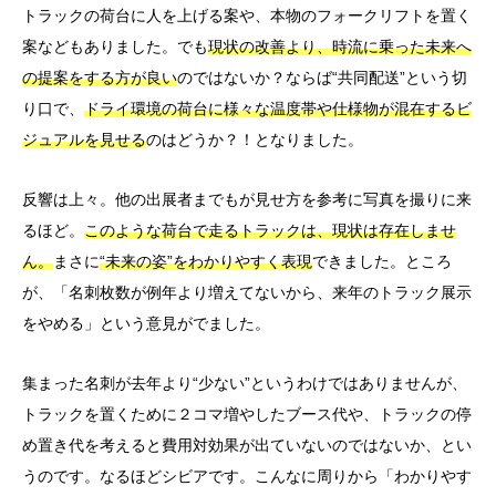
トラックの荷台に人を上げる案や、本物のフォークリフトを置く
案などもありました。でも
現状の改善より、時流に乗った未来へ
の提案をする方が良い
のではないか？ならば“共同配送”という切
り口で、
ドライ環境の荷台に様々な温度帯や仕様物が混在するビ
ジュアルを見せる
のはどうか？！となりました。
反響は上々。他の出展者までもが見せ方を参考に写真を撮りに来
るほど。
このような荷台で走るトラックは、現状は存在しませ
ん。
まさに
“未来の姿”をわかりやすく表現
できました。ところ
が、「名刺枚数が例年より増えてないから、来年のトラック展示
をやめる」という意見がでました。
集まった名刺が去年より“少ない”というわけではありませんが、
トラックを置くために２コマ増やしたブース代や、トラックの停
め置き代を考えると費用対効果が出ていないのではないか、とい
うのです。なるほどシビアです。こんなに周りから「わかりやす