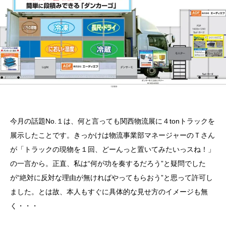
今月の話題No.１は、何と言っても関西物流展に４tonトラックを
展示したことです。きっかけは物流事業部マネージャーのＴさん
が「トラックの現物を１回、どーんっと置いてみたいっスね！」
の一言から。正直、私は“何が功を奏するだろう”と疑問でした
が“絶対に反対な理由が無ければやってもらおう”と思って許可し
ました。とは故、本人もすぐに具体的な見せ方のイメージも無
く・・・