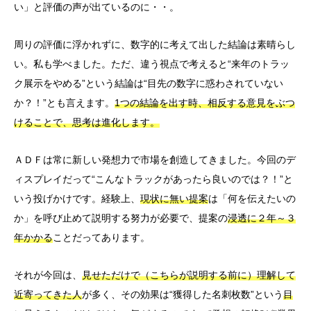
い」と評価の声が出ているのに・・。
周りの評価に浮かれずに、数字的に考えて出した結論は素晴らし
い。私も学べました。ただ、違う視点で考えると“来年のトラッ
ク展示をやめる”という結論は“目先の数字に惑わされていない
か？！”とも言えます。
1つの結論を出す時、相反する意見をぶつ
けることで、思考は進化します。
ＡＤＦは常に新しい発想力で市場を創造してきました。今回のデ
ィスプレイだって“こんなトラックがあったら良いのでは？！”と
いう投げかけです。経験上、
現状に無い提案
は「何を伝えたいの
か」を呼び止めて説明する努力が必要で、提案の
浸透に２年～３
年かかる
ことだってあります。
それが今回は、
見せただけで（こちらが説明する前に）理解して
近寄ってきた人
が多く、その効果は“獲得した名刺枚数”という
目