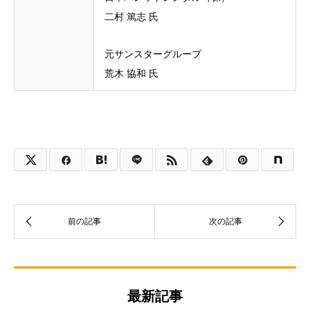
二村 篤志 氏
元サンスターグループ
荒木 協和 氏
最新記事