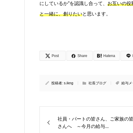
にしているか”を認識し合って、
お互いの役
と一緒に、創りたい
と思います。
Post
Share
Hatena
投稿者:
s.ikng
社長ブログ
給与メ
社員・パートの皆さん、ご家族の
さんへ ～今月の給与...