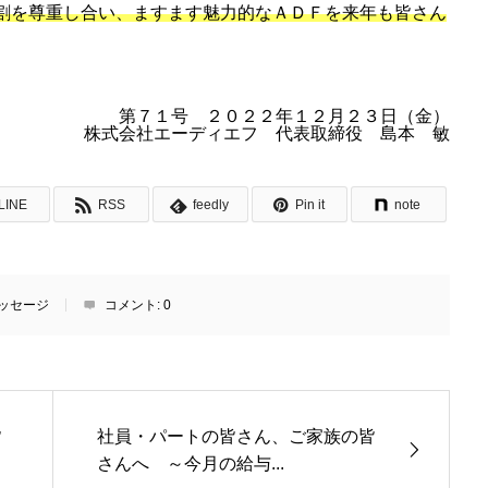
割を尊重し合い、ますます魅力的なＡＤＦを来年も皆さん
第７１号 ２０２２年１２月２３日（金）
株式会社エーディエフ 代表取締役 島本 敏
LINE
RSS
feedly
Pin it
note
ッセージ
コメント:
0
皆
社員・パートの皆さん、ご家族の皆
さんへ ～今月の給与...